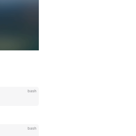
bash
bash