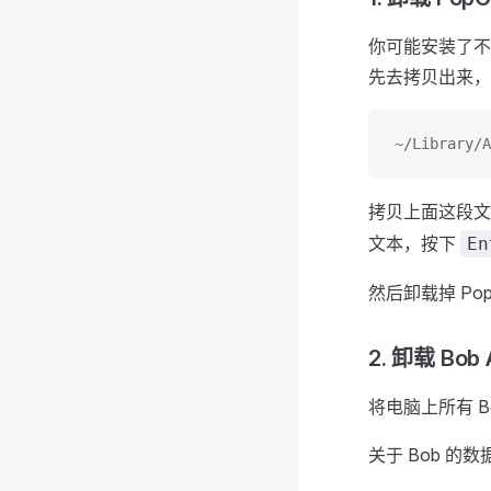
你可能安装了不少
先去拷贝出来，
~/Library/A
拷贝上面这段文本
文本，按下
En
然后卸载掉 PopC
2. 卸载 Bob 
将电脑上所有 
关于 Bob 的