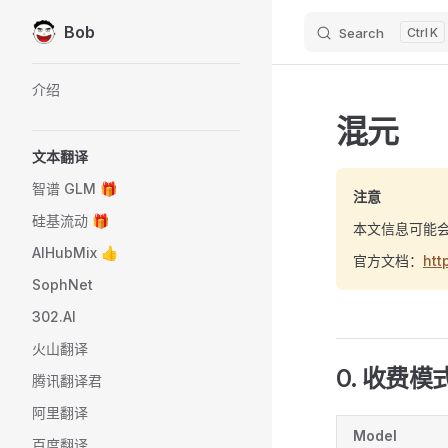
Bob
Search
K
Skip to content
Sidebar Navigation
介绍
混元
文本翻译
智谱 GLM 🎁
注意
硅基流动 🎁
本文信息可能
AIHubMix 👍
官方文档：
htt
SophNet
302.AI
火山翻译
0. 收费模
腾讯翻译君
阿里翻译
Model
百度翻译