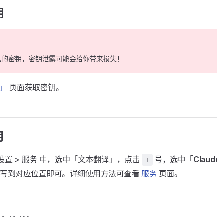
钥
己的密钥，密钥泄露可能会给你带来损失！
y」
页面获取密钥。
钥
偏好设置 > 服务 中，选中「文本翻译」，点击
号，选中「
Claud
+
填写到对应位置即可。详细使用方法可查看
服务
页面。