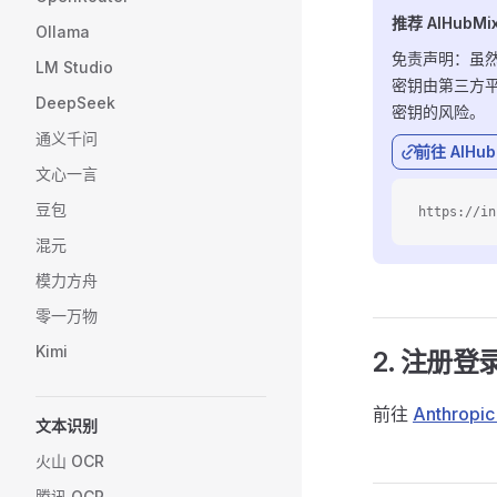
推荐 AIHubM
Ollama
免责声明：虽然此 
LM Studio
密钥由第三方平
DeepSeek
密钥的风险。
通义千问
前往 AIHu
文心一言
豆包
https://in
混元
模力方舟
零一万物
Kimi
2. 注册登
前往
Anthropic
文本识别
火山 OCR
腾讯 OCR