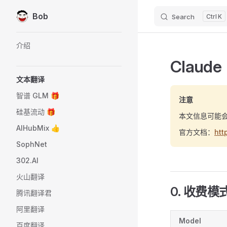
Bob
Search
K
Skip to content
Sidebar Navigation
介绍
Claude
文本翻译
智谱 GLM 🎁
注意
硅基流动 🎁
本文信息可能
AIHubMix 👍
官方文档：
htt
SophNet
302.AI
火山翻译
0. 收费模
腾讯翻译君
阿里翻译
Model
百度翻译