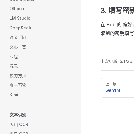
Ollama
3. 填写密
LM Studio
在 Bob 的 
DeepSeek
取到的密钥填
通义千问
文心一言
豆包
上次更新:
5/1/26
混元
模力方舟
Pager
上一篇
零一万物
Gemini
Kimi
文本识别
火山 OCR
腾讯 OCR