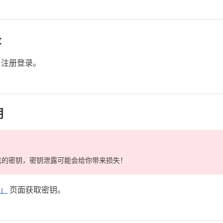
录
注册登录。
钥
己的密钥，密钥泄露可能会给你带来损失！
y」
页面获取密钥。