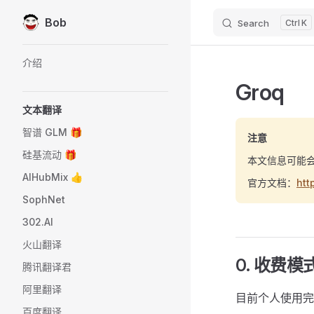
Bob
Search
K
Skip to content
Sidebar Navigation
介绍
Groq
文本翻译
智谱 GLM 🎁
注意
硅基流动 🎁
本文信息可能
AIHubMix 👍
官方文档：
htt
SophNet
302.AI
火山翻译
0. 收费模
腾讯翻译君
阿里翻译
目前个人使用完
百度翻译